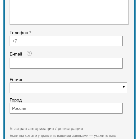
седельного тягача с ДЗК
"Северное исполнение":
-жидкостный автономный
отопитель кабины и мотоотсека
"Гидроник",
-чехол утепления радиатора,
Телефон *
-осушитель тормозной системы с
обогревом,
-топливный фильтр грубой очистки
с эл. подогревом,
E-mail
-обогрев топливозаборника,
-северное исполнение ГСМ.
Регион
Дополнительные опции
Высота ССУ от 1294мм до 1885 мм
ССУ "JOST JSK 38G-1"
Город
трехстепенное
Односкатная ошиновка всех колес:
MICHELIN 395/85 R20 XZL,
CONTINENTAL 395/85 R20,
Кама-1260+ИД-267
Гидрооборудование
Быстрая авторизация / регистрация
Дополнительный топливный бак
Если вы хотите управлять вашими заявками — укажите ваш
Раздаточная коробка "ZF" с