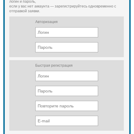
логин и пароль,
подключаемым передним мостом
если у вас нет аккаунта — зарегистрируйтесь одновременно с
Коробка отбора мощности от КП
отправкой заявки.
или от РК
"Северное исполнение"
Авторизация
(дополнительно):
-независимый отопитель кабины,
-предпусковой подогреватель (на
выбор),
-обогрев АКБ,
-забор воздуха из подкапотного
пространства,
-чехол утепления двигателя,
Быстрая регистрация
-обогрев ветрового стекла.
Дополнительная откидная
спальная полка для кабины "AD"
Кондиционер
Холодильник
Магнитола с а/с
Установка вспомогательного и
другого оборудования
Подготовка под перевозку опасных
грузов