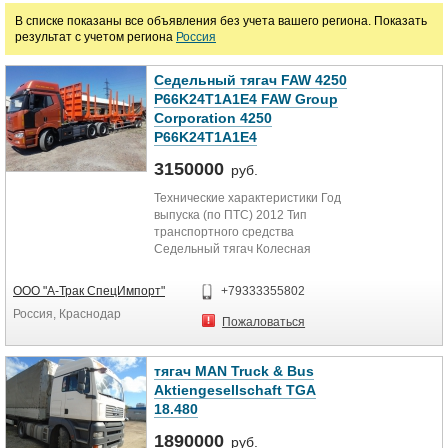
В списке показаны все объявления без учета вашего региона. Показать
руб.
результат с учетом региона
Россия
Марка
Седельный тягач FAW 4250
P66K24T1A1E4 FAW Group
Corporation 4250
P66K24T1A1E4
3150000
руб.
Технические характеристики Год
выпуска (по ПТС) 2012 Тип
транспортного средства
Седельный тягач Колесная
формула 6х4 Колесная база, мм. 3
450 / 1...
ООО "А-Трак СпецИмпорт"
+79333355802
Россия, Краснодар
Пожаловаться
тягач MAN Truck & Bus
Aktiengesellschaft TGA
18.480
1890000
руб.