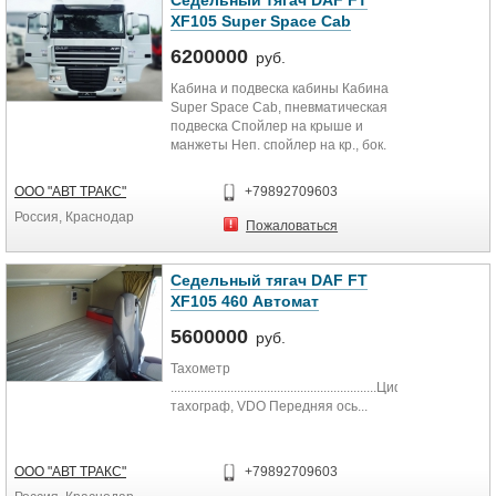
Седельный тягач DAF FT
XF105 Super Space Cab
6200000
руб.
Кабина и подвеска кабины Кабина
Super Space Cab, пневматическая
подвеска Спойлер на крыше и
манжеты Неп. спойлер на кр., бок.
манж. 2,55 м, обе...
ООО "АВТ ТРАКС"
+79892709603
Россия, Краснодар
Пожаловаться
Седельный тягач DAF FT
XF105 460 Автомат
5600000
руб.
Тахометр
..............................................................Цифровой
тахограф, VDO Передняя ось...
ООО "АВТ ТРАКС"
+79892709603