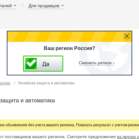
аталей
Для продавцов
Ваш регион Россия?
Сменить регион ›
матика
Релейная защита и автоматика
защита и автоматика
все объявления без учета вашего региона. Показать результат с учетом реги
от поставщиков вашего региона. Смотрите предложения
из других 