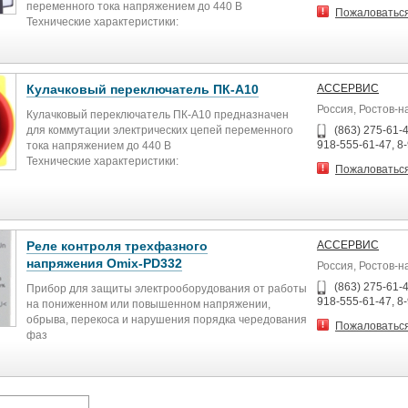
Монтаж нескольких контакторов
переменного тока напряжением до 440 В
Пожаловатьс
Макс. 2 контактора; если более 2 контакторов
Технические характеристики:
расположены рядом, необходима модульная
Модель Номинальный ток, А
распорка после каждого второго контактора
Количество полюсов Количество положений
Защита
ПК-А46-40-33 (LW30-40-600040) 40 3
IP20
3
Кулачковый переключатель ПК-А10
АССЕРВИС
Вес
400 г
Россия, Ростов-н
Кулачковый переключатель ПК-А10 предназначен
Габаритные размеры
для коммутации электрических цепей переменного
(863) 275-61-4
53,3×84×60 мм
918-555-61-47, 8
тока напряжением до 440 В
Технические характеристики:
Пожаловатьс
Модель Номинальный ток, А
Количество полюсов
ПК-А10-25-32 (LW30-25-300010)
25
3
Реле контроля трехфазного
АССЕРВИС
ПК-А10-25-42 (LW30-25-400010) 25
напряжения Omix-PD332
Россия, Ростов-н
4
ПК-А10-32-32 (LW30-32-300010)
(863) 275-61-4
Прибор для защиты электрооборудования от работы
32
918-555-61-47, 8
на пониженном или повышенном напряжении,
3
обрыва, перекоса и нарушения порядка чередования
Пожаловатьс
ПК-А10-32-42 (LW30-32-400010) 32
фаз
4
Диапазон номинального напряжения: 220…460 В
ПК-А10-40-32 (LW30-40-300010)
Погрешность: ±1%
40
Диапазон выдержки времени: 0,1…10 с
3
Погрешность задания уставки: ±10%