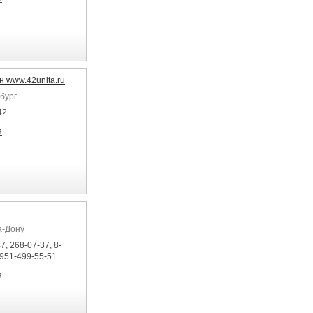
 www.42unita.ru
бург
42
я
а-Дону
7, 268-07-37, 8-
-951-499-55-51
я