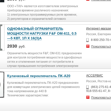
Номинальный ток
~6 А
ООО «ТАУ» является изготовителем электронных
Максимальный диаметр кабеля (сплошного/витого)
приборов времени различного назначения:
2,5 мм²
1) электронных программируемых реле времени,
Вес
2) регуляторов и ограничителей сетевого
10 г
напряжения,
Габаритные размеры
3) секундомеров электронных серии «СЧЕТ»,
ОДНОФАЗНЫЙ ОГРАНИЧИТЕЛЬ
Интернет-магазин
10×85×60 мм
используемых для контроля релейной техники
МОЩНОСТИ НАГРУЗКИ F&F OM-611, 0.5
Россия, Екатерин
(внесены в госреестр),
—5 КВТ, 1П X 16(3)А
4) первичных часов,
8 800 250-70-
5) акустических блоков,
2030
руб.
Пожаловатьс
6) корпусов для приборов серии КР
7) часов вторичных «ЧВМП» и «ЧВМ»
Ограничитель мощности F&F; OM-631 предназначен
8) таймеров серии «РВВ»
для контроля потребления мощности в однофазных
9) приборов для управления школьными звонками
сетях и отключения питания от потребителя в
10) приборов для систем единого времени.
случае превышения потребления электроэнергии
11) контроллеры логические серии «ИР»
свыше установленного значения, замыкания в цепи
12) реле времени программное двухканальное
нагрузки, несанкционированного подключения к
Кулачковый переключатель ПК-А20
АССЕРВИС
РВПГ-2
питающей сети на лестничной площадке, коридоре и
Россия, Ростов-н
13) реле времени программное двухканальное
т.п
Кулачковый переключатель ПК-А20 предназначен
ПРВП-2 (с внешним носителем)
для коммутации электрических цепей переменного
(863) 275-61-4
14) реле времени астрономическое «РАСТР-2»
918-555-61-47, 8
тока напряжением до 440 В
15) реле суточное «СПРВ-1»
Технические характеристики:
Пожаловатьс
Модель Номинальный ток, А
Все приборы выполнены на современной
Количество полюсов
элементной базе, отличаются высокой надежностью
ПК-А20-25-32 (LW30-25-300020)