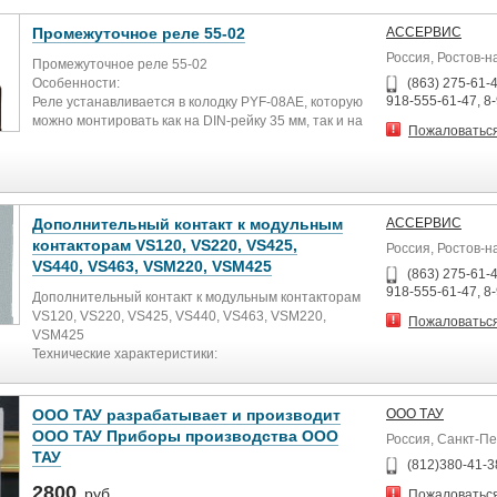
Промежуточное реле 55-02
АССЕРВИС
Россия, Ростов-н
Промежуточное реле 55-02
Особенности:
(863) 275-61-4
918-555-61-47, 8
Реле устанавливается в колодку PYF-08AE, которую
можно монтировать как на DIN-рейку 35 мм, так и на
Пожаловатьс
корпус с помощью винтов
Технические характеристики:
Параметр Значение
Количество контактов 2 перекидных контакта
Нагрузка 10 А, 250 В
Дополнительный контакт к модульным
АССЕРВИС
Напряжение питания катушки =24 В, ~220 В
контакторам VS120, VS220, VS425,
Россия, Ростов-н
Габаритные размеры (без контактной колодки)
VS440, VS463, VSM220, VSM425
27,5×21×34 мм
(863) 275-61-4
Вес (без контактной колодки) 35 г
918-555-61-47, 8
Дополнительный контакт к модульным контакторам
VS120, VS220, VS425, VS440, VS463, VSM220,
Пожаловатьс
VSM425
Технические характеристики:
Параметр
Значение
Конфигурация контактов
ООО ТАУ разрабатывает и производит
OOO ТАУ
11 (НО+НЗ)
ООО ТАУ Приборы производства ООО
Россия, Санкт-П
Температура рабочей среды −5…55°C
ТАУ
(812)380-41-3
Номинальное напряжение
440 В
2800
руб.
Пожаловатьс