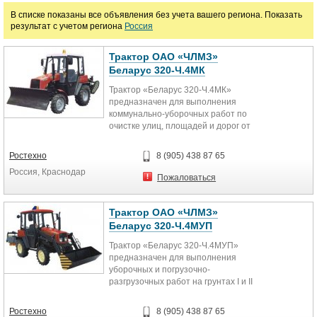
Цена
В списке показаны все объявления без учета вашего региона. Показать
результат с учетом региона
Россия
руб.
Трактор ОАО «ЧЛМЗ»
Беларус 320-Ч.4МК
Марка
Трактор «Беларус 320-Ч.4МК»
предназначен для выполнения
коммунально-уборочных работ по
очистке улиц, площадей и дорог от
снега и мусора. Колесная...
Ростехно
8 (905) 438 87 65
Россия, Краснодар
Пожаловаться
Трактор ОАО «ЧЛМЗ»
Беларус 320-Ч.4МУП
Трактор «Беларус 320-Ч.4МУП»
предназначен для выполнения
уборочных и погрузочно-
разгрузочных работ на грунтах I и II
категории, работ по планировке и...
Ростехно
8 (905) 438 87 65