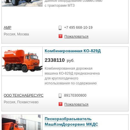
Данное оборудование совместимо
с тракторами МТЗ
АМР
+7 495 668-10-19
Россия, Москва
Пожаловаться
Комбинированная КО-829Д
2338110
руб.
Комбинированная дорожная
машина КО-829Д предназначена
для круглогодичного
использования по содержанию
городских дорог с твёрдым
покрытием.
ООО ТЕХСНАБРЕСУРС
89170300800
Россия, Похвистнево
В состав оборудования
Пожаловаться
комбинированной дорожной
машины входят: цистерна, кузов с
транспортёром и
Пескоразбрасыватель
разбрасывающим диском,
МашКомДорсервис МКДС
центробежный насос с коробкой