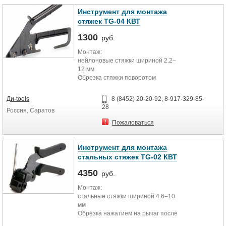
470 г
Инструмент для монтажа
стяжек TG-04 КВТ
1300
руб.
Монтаж:
нейлоновые стяжки шириной 2.2–
12 мм
Обрезка стяжки поворотом
инструмента
Корпус из 3-миллиметровой стали
Ди-tools
8 (8452) 20-20-92, 8-917-329-85-
Уникальный дизайн
28
Россия, Саратов
Сокращает время монтажа и
обеспечивает профессиональное
Пожаловаться
качество работ
Надежная механика
Вес: 250 г
Инструмент для монтажа
Длина: 180 мм
стальных стяжек TG-02 КВТ
4350
руб.
Монтаж:
стальные стяжки шириной 4.6–10
мм
Обрезка нажатием на рычаг после
затяжки