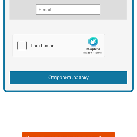
работать в труднодоступных
местах. Трудозатраты значительно
сокращаются. Каждый процесс
вязки занимает всего лишь
несколько секунд!
Если вам нужен инструмент для
такого дела, как вязка арматуры, то
вы сделали правильный выбор,
обратившись к нам. Мы
предлагаем только самый лучший
инструмент. Позвоните нам и
получите подробную консультацию
по всем интересующим вас
вопросам!
пистолет +для вязки арматуры
пистолет +для вязки арматуры
цена аренда пистолет +для вязки
арматуры купить пистолет +для
вязки арматуры пистолет +для
вязки арматуры max пистолет +для
вязки арматуры rb397 пистолет
+для вязки арматуры wacker
пистолет +для вязки арматуры
отзывы механический пистолет