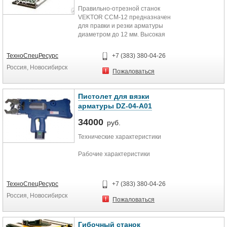
Правильно-отрезной станок
Длина автоматической резки
VEKTOR CCM-12 предназначен
для правки и резки арматуры
минимальная длина 1500 мм
диаметром до 12 мм. Высокая
степень автоматизации и скорость
Напряжение
протяжки арматуры позволяет
ТехноСпецРесурс
+7 (383) 380-04-26
легко и быстро получать прямые
380 В
Россия, Новосибирск
прутки необходимой длины. После
Пожаловаться
правки прочность материала не
Диаметр реза арматуры А-I
утрачивается. Малые габариты и
вес позволяют легко перемещать
4-14 mm
Пистолет для вязки
станок в необходимое место.
арматуры DZ-04-A01
Диаметр реза арматуры А-III
34000
руб.
4-12 mm
Технические характеристики
Скорость подачи арматуры
Рабочие характеристики
50-65 м/мин
Снабжение проволокой
Вес
ТехноСпецРесурс
+7 (383) 380-04-26
Заменяемая катушка
Россия, Новосибирск
(оцинкованная/нержавеющая
1380 кг
Пожаловаться
сталь)
Габариты
Время связывания
Гибочный станок