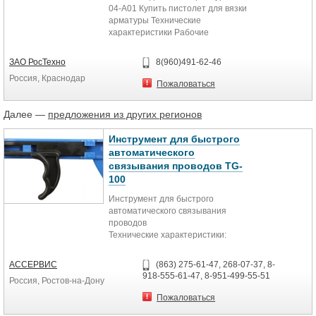
04-A01 Купить пистолет для вязки
арматуры Технические
характеристики Рабочие
характеристики Снабжение...
ЗАО РосТехно
8(960)491-62-46
Россия, Краснодар
Пожаловаться
Далее —
предложения из других регионов
Инструмент для быстрого
автоматического
связывания проводов TG-
100
Инструмент для быстрого
автоматического связывания
проводов
Технические характеристики:
Параметр Значение
Ширина кабельной стяжки
АССЕРВИС
(863) 275-61-47, 268-07-37, 8-
2,4...4,8 мм
918-555-61-47, 8-951-499-55-51
Россия, Ростов-на-Дону
Длина
145 мм
Пожаловаться
Вес