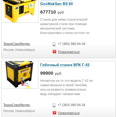
3150*1200*800 мм
GocMakSan BS 60
1,6 с
677710
руб.
Количество связываний на катушку
Станок для гибки строительной
арматурной стали при помощи
190 / 120
механической системы.
Конструктивно станок состоит из
Количество связываний на 1
поворотного диска, панели
аккумуляторе
управления, стального корпуса с
ТехноСпецРесурс
+7 (383) 380-04-26
дверцей и защитной крышки.
450
Россия, Новосибирск
Вращающийся барабан в обе
Пожаловаться
стороны. Простой механизм
Диам. проволоки
станка, что практически сводит к
нулю вероятность поломки. Легкая
1 мм
Гибочный станок ВПК Г-42
эксплуатация, веская
99900
производительность и легкость в
руб.
Габариты
управлении. Все втулки, боты,
Несмотря на то что модель Г-42 не
гайки и прочие мелкие элементы
Размеры
самая мощная в своей линейке,
обработаны высокой
она на редкость универсальна,
температурой.
150×810×680 мм
ведь обладает габаритами
младших моделей и мощностью
На модели BD 60 имеется панель
Вес
старших. Конструктивно Г-42
управления. 9 режимов,
ТехноСпецРесурс
+7 (383) 380-04-26
состоит из защитной крышки,
заложенных в программную часть
3,5 кг
Россия, Новосибирск
поворотного диска, панели
станка, помогают быстро и
Пожаловаться
управления, корпуса с дверцей и