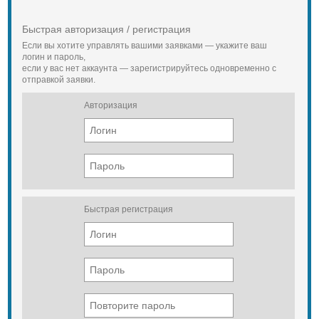
специального оборудования и
обученного работника, а при
больших объемах работ это уже
Быстрая авторизация / регистрация
немалые людские ресурсы. А при
Если вы хотите управлять вашими заявками — укажите ваш
диаметре арматуры больше 20 мм
логин и пароль,
сварка неприменима в принципе.
если у вас нет аккаунта — зарегистрируйтесь одновременно с
отправкой заявки.
Вязка арматуры — совсем не
сложной занятие, не требует
Авторизация
наличия у работника серьезных
специфических навыков. Структура
арматуры при этом не меняется.
Для вязки арматуры вы можете
приобрести разный инструмент,
например, специальный крючок
для вязки арматуры или даже
пассатижи, но наилучшим выбором
будет пистолет. Такой пистолет
Быстрая регистрация
для вязки арматуры позволяет
работать абсолютно с любыми
видами проволоки, не требует
наличия специальных навыков, а
также полностью исключает
лишнее напряжение рук
работника, что позволяет работать
дольше и эффективнее. К тому же
этим пистолетом очень легко