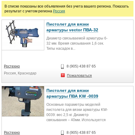
В списке показаны все объявления без учета вашего региона. Показать
результат с учетом региона
Россия
Пистолет для вязки
арматуры vector ПВА-32
Диаметр связываемой арматуры 6-
32 мм. Время связывания 1,6 сек.
Типы насадок в...
Ростехно
8 (905) 438 87 65
Россия, Краснодар
Пожаловаться
Пистолет для вязки
арматуры ПВА KW -0039
Основные параметры моделей
пистолета для вязки арматуры KW-
0039: вес 2,5 кг. Диаметр
связывания – 40мм. Используется
никель металлогидридный...
Ростехно
8 (905) 438 87 65