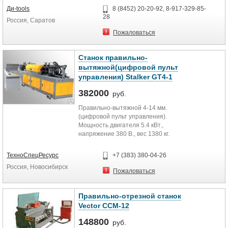
Надежная механика
Ди-tools
8 (8452) 20-20-92, 8-917-329-85-
Сокращает время, необходимое
28
Россия, Саратов
для монтажа, и обеспечивает
профессиональное качество работ
Пожаловаться
Вес: 550 г
Длина: 210 мм
Станок правильно-
вытяжной(цифровой пульт
управления) Stalker GT4-1
382000
руб.
Правильно-вытяжной 4-14 мм.
(цифровой пульт управления).
Мощность двигателя 5.4 кВт.,
напряжение 380 В., вес 1380 кг.
Технические характеристики
ТехноСпецРесурс
+7 (383) 380-04-26
Россия, Новосибирск
Двигатель
Пожаловаться
Ввода 4kw-4p,
Правильно-отрезной станок
Резки 4kw-4p,
Vector ССМ-12
Вытягивания 7,5 kw-4p,
148800
руб.