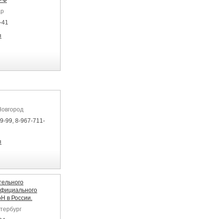
.РФ
ар
-41
я
Новгород
9-99, 8-967-711-
я
тельного
официального
H в России.
етербург