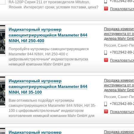
+7812942-89-
RA-120P Серия 211 от производителя Mitutoyo,
Япония. Интересует сроки, условия поставки, цена?
Пожаловатьс
Это к нам, звоните – телефон: 8 812 942-89-24.
Необходимы подробности про данный инструмент,
тогда смотрите ниже:
Индикаторный нутромер
Продажа измери
инструмента от 
самоцентрирующийся Marameter 844
дилера Mahr Gmb
N\NH, НИ 250-400
Россия, Санкт-П
Попробуйте нутромеры самоцентрирующиеся
+7812942-89-
Marameter 844 N\NH, НИ 250-400 с
цифровым\стрелочным* индикатором выпуска
Пожаловатьс
немецкой компании Mahr GmbH для
производственных нужд. Если вы еще не знакомы с
инструментом фирмы Mahr, то, возможно, такие
аргументы, как 150-ти летняя история германской
Индикаторный нутромер
Продажа измери
фирмы в производстве инструмента; известные
инструмента от 
самоцентрирующийся Marameter 844
клиенты: Ижмаш, Роскосмос, Камаз, Автоваз,
дилера Mahr Gmb
N\NH, НИ 35-100
Росатом, и др. ( см. ниже), помогут вам сделать выбор
Россия, Санкт-П
в пользу данных средств измерений. Положитесь на
Вам оптимально подойдут нутромеры
+7812942-89-
инструмент Mahr, он произведен в соответствии с
самоцентрирующиеся Marameter 844 N\NH, НИ 35-
самыми высокими мировыми нормами, высокоточен,
100 с цифровым\стрелочным* индикатором
Пожаловатьс
надежен, функционален, и при надлежащем
изготовления немецкой компании Mahr GmbH для
обращении с легкостью проходит ежегодные
решения ваших измерительных задач. Если вы еще
поверки, в частности это относится и к нутромерам
не знакомы с инструментом фирмы Mahr, то,
Marameter 844 N\NH.
возможно, такие аргументы, как 150-ти летняя
Индикаторный нутромер
Продажа измери