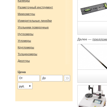
Калибры
Разметочный инструмент
Микрометры
Измерительные линейки
Угольники поверочные
Нутромеры
Далее —
предложе
Угломеры
Кругломеры
Толщиномеры
Диоптры
Цена
руб.