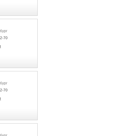
бург
22-70
я
бург
22-70
я
бург