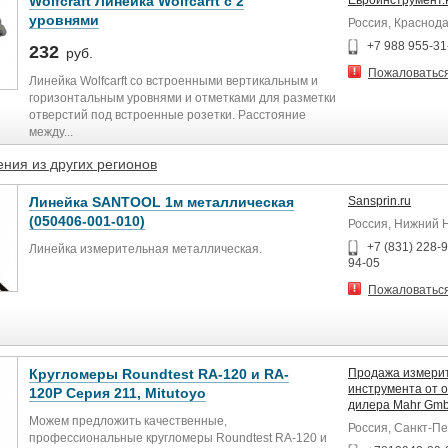
Wolfcraft Линейка Wolfcarft с 2
Евроинструмент
уровнями
Россия, Краснод
+7 988 955-31
232
руб.
Пожаловатьс
Линейка Wolfcarft со встроенными вертикальным и
горизонтальным уровнями и отметками для разметки
отверстий под встроенные розетки. Расстояние
между...
ния из других регионов
Линейка SANTOOL 1м металлическая
Sansprin.ru
(050406-001-010)
Россия, Нижний 
+7 (831) 228-9
Линейка измерительная металлическая.
94-05
Пожаловатьс
Кругломеры Roundtest RA-120 и RA-
Продажа измери
инструмента от 
120P Серия 211, Mitutoyo
дилера Mahr Gmb
Можем предложить качественные,
Россия, Санкт-П
профессиональные кругломеры Roundtest RA-120 и