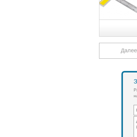
Далее
З
Р
н