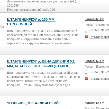
EWR 0-25.
Диапазоны измерений скорости ультразвука (м/с):
100..9984
Погрешность измерений (мм): 0,05
Пределы регулировки коэффициента усиления:
10..800
ШТАНГЕНЦИРКУЛЬ, 150 ММ,
Картель66.Ру
Рабочий диапазон температур (°С): -30..+70
СТРЕЛОЧНЫЙ
Россия, Екатерин
Масса (кг): 0,2
Габариты (мм): 30х65х135
+7 (343) 380-
Штангенциркуль изготовлен из инструментальной
нержавеющей стали. При перемещении бегунка по
Пожаловатьс
профилю инструмента показания измерений
отражаются на круглой измерительной шкале.
Погрешность измерения 0,02 мм (< 100 мм) 0,03 мм
(100–200 мм). Упакован в пластмассовый футляр с
мягким поролоновым покрытием изнутри,
исключающим возможность повреждения
ШТАНГЕНЦИРКУЛЬ, ЦЕНА ДЕЛЕНИЯ 0,1
Картель66.Ру
инструмента при ударах и падении.
ММ, КЛАСС 2, ГОСТ 166-89 (ЭТАЛОН)
Россия, Екатерин
+7 (343) 380-
Штангенциркуль изготовлен из углеродистой стали.
Конструкция инструмента позволяет плавно и легко
Пожаловатьс
передвигать измерительный бегунок по его
профилю. Штангенциркуль используется для
измерений с точностью до 0,05 мм при выполнении
слесарных работ.
УГОЛЬНИК, МЕТАЛЛИЧЕСКИЙ
Картель66.Ру
Россия, Екатерин