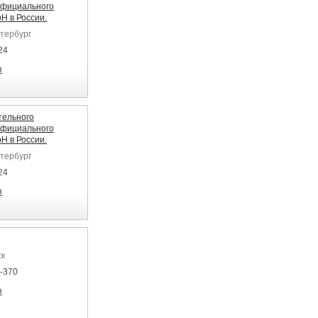
официального
H в России.
етербург
24
я
тельного
официального
H в России.
етербург
24
я
ск
7-370
я