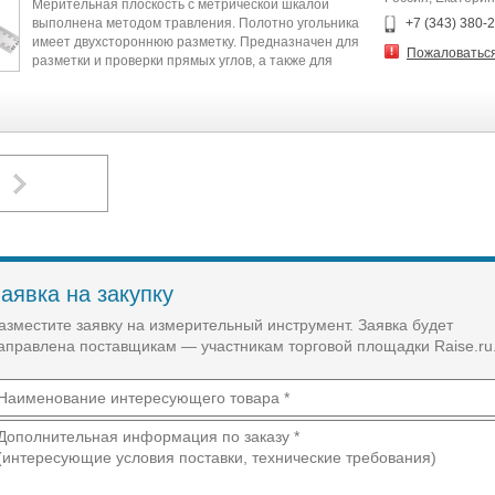
Мерительная плоскость с метрической шкалой
выполнена методом травления. Полотно угольника
+7 (343) 380-
имеет двухстороннюю разметку. Предназначен для
Пожаловатьс
разметки и проверки прямых углов, а также для
проверки угла 45 градусов при обработке и сборке
изделий.
аявка на закупку
азместите заявку на измерительный инструмент. Заявка будет
аправлена поставщикам — участникам торговой площадки Raise.ru