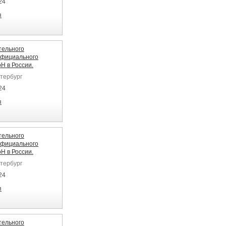
24
я
тельного
официального
H в России.
етербург
24
я
тельного
официального
H в России.
етербург
24
я
тельного