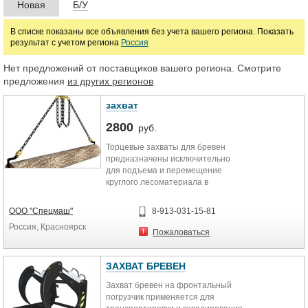
Новая
Б/У
В списке показаны все объявления без учета вашего региона. Показать
результат с учетом региона
Россия
Нет предложений от поставщиков вашего региона. Смотрите
предложения
из других регионов
захват
2800
руб.
Торцевые захваты для бревен
предназначены исключительно
для подъема и перемещение
круглого лесоматериала в
горизонтальном положении, в
процессе заготовки и переработки
ООО "Спецмаш"
8-913-031-15-81
древесины. Зацепление груза
Россия, Красноярск
захватами для бревен
Пожаловаться
осуществляется с торцов, при
помощи пары захватов,
смонтированных на двухветвевом
ЗАХВАТ БРЕВЕН
стропе, а в случае работы с
Захват бревен на фронтальный
длинными бревнами на траверсе.
погрузчик применяется для
Захват представляет собой крюк с