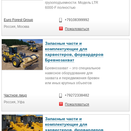
грузоподъемности. Модель LTR
1. Бревнозахват c гидравлическим
6000-F полностью
вращением — 1 шт
взаимозаменяемая с моделью
2. Переходная пластина на
GR603-2 или моделью FR21.
жестком креплении для
Euro Forest Group
+79108399992
Отличительная характеристика
экскаватора Dooosan DX225 LCA
Россия, Москва
стабильность технических
3. Комплект пальцев и втулок.
Пожаловаться
параметров. Ротатор
предназначен для вращения с
неограниченным углом поворота
Запасные части и
рабочего органа (захвата, крюка
комплектующие для
итп.) и подачи рабочего давления
харвестеров, форвардеров
через его вращающуяся ось к
Бревнозахват
гидроцилиндру захвата в
манипуляторах стационарных и
Бревнозахват – это специальное
мобильных машин.
навесное оборудование для
захвата и передвижения бревен
или иных крупных объектов
цилиндрической формы.
Частное лицо
+79272338482
Россия, Уфа
Пожаловаться
Запасные части и
комплектующие для
харвестеров, форвардеров