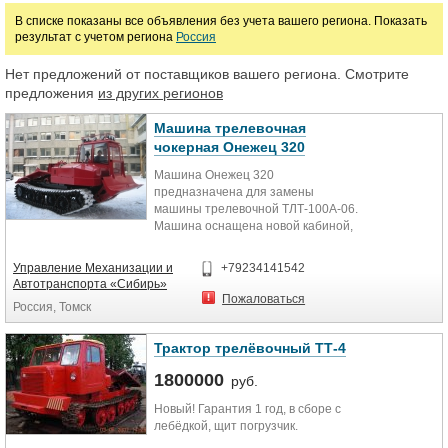
В списке показаны все объявления без учета вашего региона. Показать
результат с учетом региона
Россия
Марка
Нет предложений от поставщиков вашего региона. Смотрите
предложения
из других регионов
Машина трелевочная
чокерная Онежец 320
Машина Онежец 320
предназначена для замены
машины трелевочной ТЛТ-100А-06.
Машина оснащена новой кабиной,
усиленной рамой, ходовой
системой повышенной
Управление Механизации и
+79234141542
проходимости с широкой
Автотранспорта «Сибирь»
гусеницей и планетарными
Пожаловаться
Россия, Томск
бортовыми редукторами с
приближенными к опорной
поверхности ведущими колесами
Трактор трелёвочный ТТ-4
большего диаметра.
1800000
руб.
Новый! Гарантия 1 год, в сборе с
лебёдкой, щит погрузчик.
Изменения ходовой системы
позволяет увеличить длину и