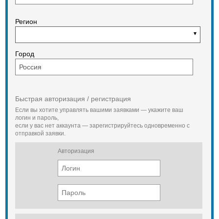
поворота
Стояночный тормоз
Регион
Механический, воздействующий на
рабочие тормоза.
Бортовые передачи
Город
Двухступенчатые редукторы с
планетарными конечными
передачами
Ходовая система
Быстрая авторизация / регистрация
Ведущие колеса
Если вы хотите управлять вашими заявками — укажите ваш
логин и пароль,
Со съемными зубчатыми венцами
если у вас нет аккаунта — зарегистрируйтесь одновременно с
Число зубьев
отправкой заявки.
15
Авторизация
Шаг зубьев, мм
150
Ширина гусеницы, мм
500
Наибольшее из средних удельных
давлений на грунт (без груза), МПа