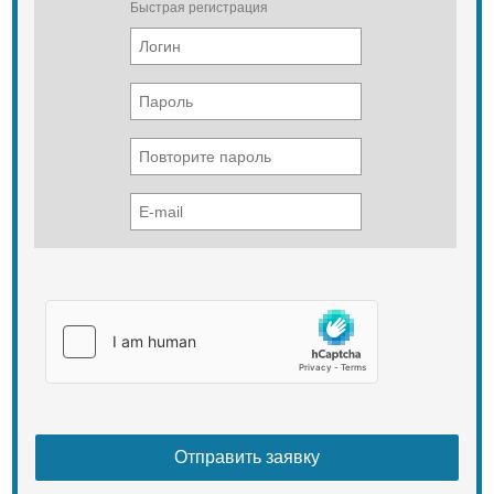
Быстрая регистрация
0,04
Гидросистема технологического
оборудования
Насос
10 на двигателе
Максимальное давление, МПа
14,0
Емкость гидробака, л
120
Электрооборудование
Ток
Постоянный
Номинальное напряжение
24
Генератор
Со встроенным выпрямителем и
блоком регулятора напряжения
Аккумуляторная батарея