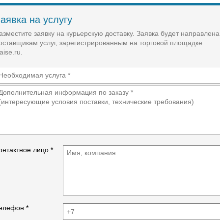
конкурентные преимущества:
Основные маршруты "Пермь⇄Чайковский⇄Ижевск",
"Пермь⇄Чайковский⇄Нефтекамск",
аявка на услугу
"Ижевск⇄Чайковский⇄Нефтекамск";
азместите заявку на курьерскую доставку. Заявка будет направлена
Срок доставки грузов по указанным маршрутам всего
за 1 сутки.
оставщикам услуг, зарегистрированным на торговой площадке
aise.ru.
онтактное лицо *
елефон *