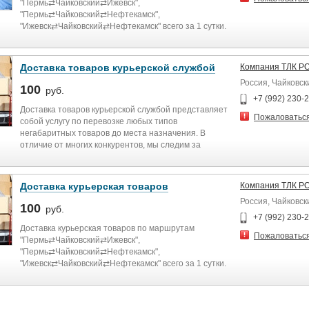
"Пермь⇄Чайковский⇄Ижевск",
"Пермь⇄Чайковский⇄Нефтекамск",
"Ижевск⇄Чайковский⇄Нефтекамск" всего за 1 сутки.
Доставка товаров курьерской службой
Компания ТЛК Р
Россия, Чайковск
100
руб.
+7 (992) 230-
Доставка товаров курьерской службой представляет
Пожаловатьс
собой услугу по перевозке любых типов
негабаритных товаров до места назначения. В
отличие от многих конкурентов, мы следим за
состояние груза и уведомляем заказчика о
получении. Гарантией высокого качества наших услуг
служит подписание договора.
Доставка курьерская товаров
Компания ТЛК Р
Россия, Чайковск
Имея в собственности парк транспортных средств,
100
руб.
мы способны обеспечить эффективную логистику
+7 (992) 230-
перевозки грузов даже на дальние расстояния. За
Доставка курьерская товаров по маршрутам
Пожаловатьс
время существования наша компания обзавелась
"Пермь⇄Чайковский⇄Ижевск",
множеством положительных отзывов и
"Пермь⇄Чайковский⇄Нефтекамск",
рекомендаций, а также партнеров среди крупнейших
"Ижевск⇄Чайковский⇄Нефтекамск" всего за 1 сутки.
предприятий.
Компания "Рост" предлагает следующие