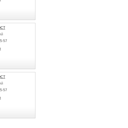
ОСТ
ий
25-57
я
ОСТ
ий
25-57
я