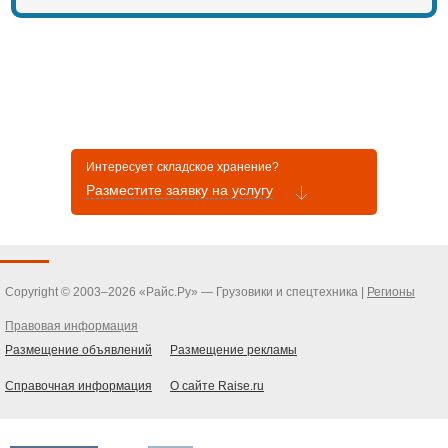
г. Красноярск, ул. Калинина 73А,
база Гранд-Электро, склад 5
Интересует складское хранение?
Разместите заявку на услугу
Copyright © 2003–2026 «Райс.Ру» — Грузовики и спецтехника |
Регионы
Правовая информация
Размещение объявлений
Размещение рекламы
Справочная информация
О сайте Raise.ru