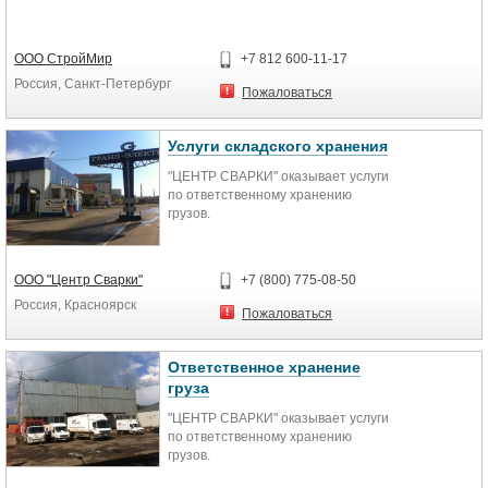
ООО СтройМир
+7 812 600-11-17
Россия, Санкт-Петербург
Пожаловаться
Услуги складского хранения
"ЦЕНТР СВАРКИ" оказывает услуги
по ответственному хранению
грузов.
Для вас работает персонал
ООО "Центр Сварки"
+7 (800) 775-08-50
высокой квалификации, имеется
Россия, Красноярск
погрузо-разгрузочная техника.
Пожаловаться
Ответственное хранение грузов
позволяет избавиться от
дополнительных затрат при
Ответственное хранение
осуществлении коммерческой
груза
деятельности, опасений за
целостность имущества.
"ЦЕНТР СВАРКИ" оказывает услуги
Также имеются услуги погрузо-
по ответственному хранению
разгрузочных работ, сортировки
грузов.
груза при приеме, приемки и