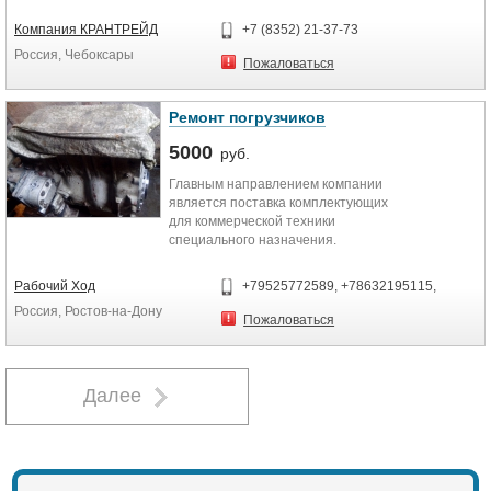
подвесных кран – балок,
электротельферов, подъёмников и
Компания КРАНТРЕЙД
+7 (8352) 21-37-73
иного грузоподъёмного
Россия, Чебоксары
оборудования. Поставка всех
Пожаловаться
комплектующих деталей к ним, как
Российского, так и зарубежного
производства.
Ремонт погрузчиков
5000
руб.
Главным направлением компании
является поставка комплектующих
для коммерческой техники
специального назначения.
Погрузчиков марок : TCM, TFN,
Komatsu, Daewoo-Doosan, Toyota,
Рабочий Ход
+79525772589, +78632195115,
Heli, Hangha, Shinko, Hyster, Clarkr,
Россия, Ростов-на-Дону
Locust, Sanward, Case, Bobcat,
Пожаловаться
Kubota, Cummins, Deutz, Балканкар.
Мы предлагаем низкие цены на
оригинальные и не оригинальные
Далее
запасные части.
Выполняем ремонт погрузчиков
любой сложности в кротчайшие
сроки.