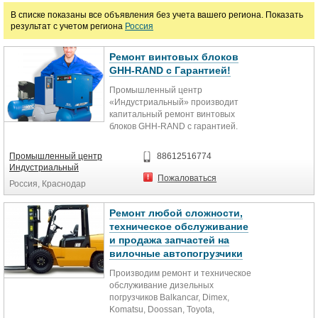
В списке показаны все объявления без учета вашего региона. Показать
Ремонт водоснабжения и канализации
Ремонт коммерческого автотранспорта
результат с учетом региона
Россия
Ремонт железнодорожного транспорта
Ремонт авто и мото техники
Ремонт винтовых блоков
GHH-RAND с Гарантией!
Ремонт прочего оборудования
Ремонт пищевого оборудования
Промышленный центр
Ремонт проффесионального аудио, видео и светового оборудования
Ремонт оборудования для автосервиса
«Индустриальный» производит
капитальный ремонт винтовых
Ремонт игрового и спортивного оборудования
Ремонт оборудования для уборки
блоков GHH-RAND с гарантией.
Также производим ремонт
винтовых блоков...
Ремонт прачечного оборудования
Ремонт медицинского оборудования
Промышленный центр
88612516774
Индустриальный
Ремонт фотооборудования
Пожаловаться
Россия, Краснодар
Цена
Ремонт любой сложности,
техническое обслуживание
и продажа запчастей на
вилочные автопогрузчики
руб.
Производим ремонт и техническое
обслуживание дизельных
погрузчиков Balkancar, Dimex,
Komatsu, Doossan, Toyota,