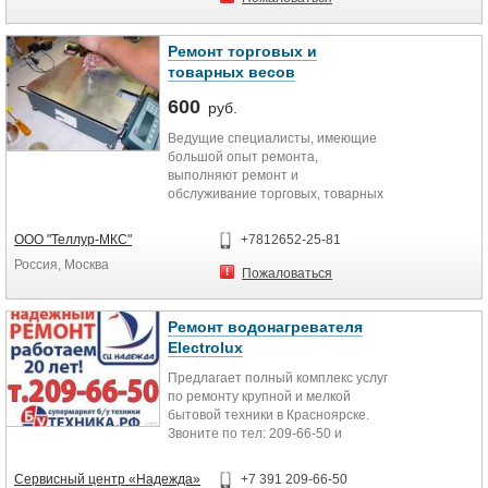
(Камминз) и всех моделей
Кузов удлиненный бортовой.
трубоукладчиков: ТГ-503, ТГ-321,
Переделать в эвакуатор.
ТГ-301, ТГ-221, ТГ-121, ТГ-122.
Ремонт торговых и
Установить сдвижную
Применяются новые качественные
эвакуаторную платфрму.
товарных весов
запчасти и комплектующие.
Купить спальник.
600
руб.
Переоформить документы в
ГИБДД.
Ведущие специалисты, имеющие
большой опыт ремонта,
выполняют ремонт и
обслуживание торговых, товарных
весов, весов с печатью этикеток
большинства известных
ООО "Теллур-МКС"
+7812652-25-81
изготовителей.
Россия, Москва
Пожаловаться
Ремонт водонагревателя
Electrolux
Предлагает полный комплекс услуг
по ремонту крупной и мелкой
бытовой техники в Красноярске.
Звоните по тел: 209-66-50 и
узнайте стоимость ремонта
именно вашей поломки.
Сервисный центр «Надежда»
+7 391 209-66-50