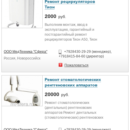
Ремонт рециркуляторов
Тион
2000
руб.
Выполним монтаж, ввод в
эксплуатацию, гарантийный и
постгарантийный ремонт
рециркуляторов Тион А50, Тион
А100, Тион А150-S, Тион В120,
бризеров Тион...
ООО МедТехника "Сфера"
+7928430-29-29 (менеджер),
+7918415-84-60 (директор)
Россия, Новороссийск
Пожаловаться
Ремонт стоматологических
рентгеновских аппаратов
20000
руб.
Ремонт стоматологических
(дентальных) рентгеновских
аппаратов Ремонт дентальных
(стоматологических) рентгеновских
аппаратов всех типов: Kodak,...
ООО МедТехника "Сфера"
+7928430-29-29 (менеджер),