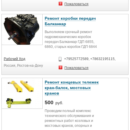
направлением деятельности
цены на ремонт ТНВД.
Пожаловаться
является восстановительный
А так же реализация топливных
ремонт прицепной техники
насосов после ремонта. Гарантия
получившей повреждения в
3 месяца предоставляется.
Ремонт коробки передач
результате ДТП ( Ремонт и
Балканкар
изготовление тенты, каркасы,
распашные ворота, механизмы
Выполняем срочный ремонт
сдвижных крыш, стойки, борта,
гидромеханических коробок
ремонт полов, сварочные работы
передач Балканкар ГДП 6855,
АРГОН, уменьшение и увеличение
6860, старых коробок ГДП 6844
габаритов кузова, и т.д). Наша
_______
компания выполняет качественный
Рабочий Ход
+79525772589, +78632195115,
ремонт импортных и
Ремонт автопогрузчиков Балканкар
Россия, Ростов-на-Дону
отечественных полуприцепов по
ДВ 1792, ДВ 1661, ДВ 1621, ДВ
Пожаловаться
низким ценам и в сжатые сроки.
1784, ДВ 1786, ДВ 1788 и их
Оригинальные запасные части,
модификаций.
аттестованный технический
Ремонт концевых тележек
персонал, высокая скорость
кран-балок, мостовых
выполнения работ и гарантия на
кранов
все оказанные услуги.
500
руб.
Проводим полный комплекс
технического обслуживания и
ремонтных работ козловых и
мостовых кранов, опорных и