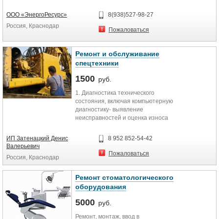
Caterpillar, Nissan, Manitou, STILL,...
ООО «ЭнергоРесурс»
8(938)527-98-27
Россия, Краснодар
Пожаловаться
Ремонт и обслуживание
спецтехники
1500
руб.
1. Диагностика технического
состояния, включая компьютерную
диагностику- выявление
неисправностей и оценка износа
деталей, узлов и механизмов с...
ИП Затенацкий Денис
8 952 852-54-42
Валерьевич
Пожаловаться
Россия, Краснодар
Ремонт стоматологического
оборудования
5000
руб.
Ремонт, монтаж, ввод в