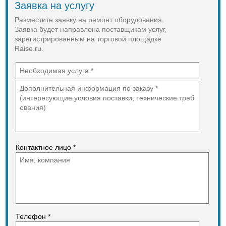
Заявка на услугу
Ремонт ДВС
Ремонт АКПП
Разместите заявку на ремонт оборудования.
Ремонт ТНВД
Заявка будет направлена поставщикам услуг,
Ремонт топливной системы
зарегистрированным на торговой площадке
Ремонт гидравлики погрузчиков
Ремонт ходовой части.
Raise.ru.
Наши специалисты выполняют
качественный и своевременный
ремонт. Операясь на многолетний
опыт работы, наша компания
может гарантировать Вам лучшие
условия по поставке запчастей , а
так же ремонту спецтеъхники
Контактное лицо *
Телефон *