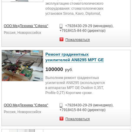
эксплуатацию стоматологического
оборудования: cтоматологических
установок Sirona, Kavo, Diplomat,
Fidesa, Dental League, Adec...
ООО МедТехника "Сфера"
+7928430-29-29 (менеджер),
+7918415-84-60 (директор)
Россия, Новороссийск
Пожаловаться
Ремонт градиентных
усилителей AN8295 МРТ GE
100000
руб.
Выполним ремонт градиентных
усилителей AN8295 (используются
в аппаратах МРТ GE Ovation 0,35T,
Profile 0,2T) Короткие сроки.
Послеремонтная гарантия, ...
ООО МедТехника "Сфера"
+7928430-29-29 (менеджер),
+7918415-84-60 (директор)
Россия, Новороссийск
Пожаловаться