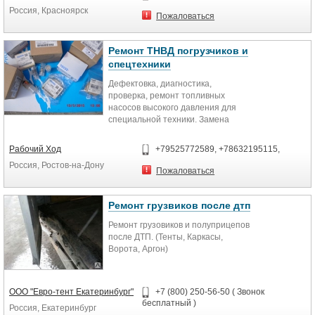
Россия, Красноярск
Срочный ремонт холодильников,
Пожаловаться
стиральных машин, электроплиты,
телевизоров, посудомоечных
машин, духовок,…в Красноярске на
Ремонт ТНВД погрузчиков и
дому. Приедем вовремя, починим
спецтехники
сразу.
Дефектовка, диагностика,
проверка, ремонт топливных
насосов высокого давления для
специальной техники. Замена
сальника, ремкомплекта,
плунжерной пары, ротора, замена
Рабочий Ход
+79525772589, +78632195115,
нагнетательных пластин.
Россия, Ростов-на-Дону
Пожаловаться
Выполним качественный и
быстрый ремонт ТНВД марок Zexel,
Bosch, Denso, Yanmar, Mefin, Diesel
Ремонт грузвиков после дтп
kiki и других марок. Ремонт насосов
Ремонт грузовиков и полуприцепов
типа VE.
после ДТП. (Тенты, Каркасы,
Ворота, Аргон)
Реализация запчастей для
топливного насоса высокого
давления.
______________
ООО "Евро-тент Екатеринбург"
+7 (800) 250-56-50 ( Звонок
В компании ООО Евро-тент
бесплатный )
Россия, Екатеринбург
Екатеринбург основным
Мы предлагаем самые выгодные