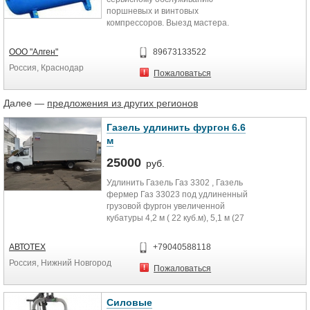
поршневых и винтовых
компрессоров. Выезд мастера.
Компания ООО «Алген»
образована в 1993 году.
ООО "Алген"
89673133522
Россия, Краснодар
Пожаловаться
Далее —
предложения из других регионов
Газель удлинить фургон 6.6
м
25000
руб.
Удлинить Газель Газ 3302 , Газель
фермер Газ 33023 под удлиненный
грузовой фургон увеличенной
кубатуры 4,2 м ( 22 куб.м), 5,1 м (27
кубических метров), 6,2 м (33 куб.м),
6,6 м (35 кубических.м).
АВТОТЕХ
+79040588118
Удлинить Валдай Газ 33104, 33106
Россия, Нижний Новгород
под фургон 6.2 м (41куб.м.); 7,5 м
Пожаловаться
(50 куб.м.).
Удлинить Газон Некст под фургон
6.2 м (41куб.м.); 7,5 м (50 куб.м.).
Силовые