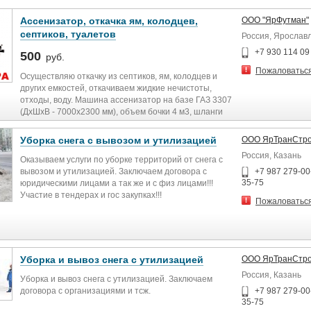
Ассенизатор, откачка ям, колодцев,
ООО "ЯрФутман"
септиков, туалетов
Россия, Ярослав
+7 930 114 09
500
руб.
Пожаловатьс
Осуществляю откачку из септиков, ям, колодцев и
других емкостей, откачиваем жидкие нечистоты,
отходы, воду. Машина ассенизатор на базе ГАЗ 3307
(ДхШхВ - 7000х2300 мм), объем бочки 4 м3, шланги
25 метров. Приемлемая стоимость в зависимости от
объема работ:
Уборка снега с вывозом и утилизацией
ООО ЯрТранСтр
- 1 рейс – 2000 рублей,
Россия, Казань
- 2 рейса по 1900 рублей,
Оказываем услуги по уборке территорий от снега с
- 3 рейса по 1800 рублей,
вывозом и утилизацией. Заключаем договора с
+7 987 279-00-
- 4 рейса по 1700 рублей, при условии расположения
35-75
юридическими лицами а так же и с физ лицами!!!
слива в радиусе 3 км,
Участие в тендерах и гос закупках!!!
Пожаловатьс
- 5 рейсов по 1600 рублей, при условии
расположения слива в радиусе 3 км.
- Почасовая 1200 рублей час, от 3 часов + 1000
каждая закачка.
Удлинение свыше 6 метров по 500 рублей за каждый
Уборка и вывоз снега с утилизацией
ООО ЯрТранСтр
шланг 6 метров, 1 шланг 7 метровый, максимально 25
Россия, Казань
метров. Выезд за город 50 рублей с км
Уборка и вывоз снега с утилизацией. Заключаем
договора с организациями и тсж.
+7 987 279-00-
35-75