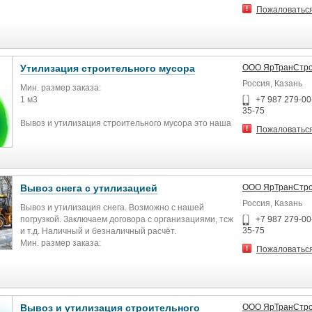
Пожаловатьс
Утилизация строительного мусора
ООО ЯрТранСтр
Россия, Казань
Мин. размер заказа:
1 м3
+7 987 279-00-
35-75
Вывоз и утилизация строительного мусора это наша
Пожаловатьс
забота не только о Вас, но об экологии!
Так же есть грузчики и разнорабочие!
Вывоз снега с утилизацией
ООО ЯрТранСтр
Россия, Казань
Вывоз и утилизация снега. Возможно с нашей
погрузкой. Заключаем договора с организациями, тсж
+7 987 279-00-
35-75
и т.д. Наличный и безналичный расчёт.
Мин. размер заказа:
Пожаловатьс
10 м3
Вывоз и утилизация строительного
ООО ЯрТранСтр