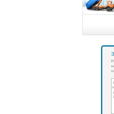
З
Р
н
п